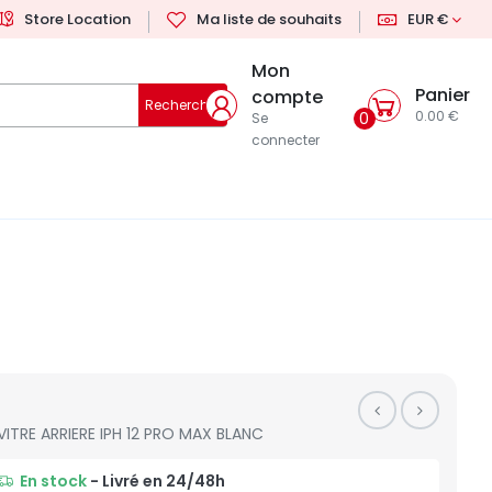
Store Location
Ma liste de souhaits
EUR €
Mon
Panier
compte
Rechercher
0.00 €
0
Se
connecter
VITRE ARRIERE IPH 12 PRO MAX BLANC
En stock
- Livré en 24/48h