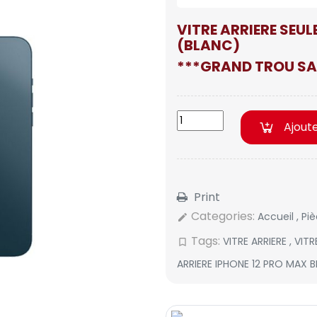
VITRE ARRIERE SEUL
(BLANC)
***GRAND TROU SA
Ajout
Print
Categories:
Accueil
,
Pi
edit
Tags:
VITRE ARRIERE
,
VITR
bookmark_border
ARRIERE IPHONE 12 PRO MAX 