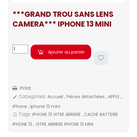
***GRAND TROU SANS LENS
CAMERA*** IPHONE 13 MINI
Ajouter au panier
Print
Categories:
Accueil
,
Pièces détachées
,
APPLE
,
edit
iPhone
,
Iphone 13 mini
Tags:
IPHONE 13 VITRE ARRIERE
,
CACHE BATTERIE
bookmark_border
IPHONE 13
,
VITRE ARRIERE IPHONE 13 MINI