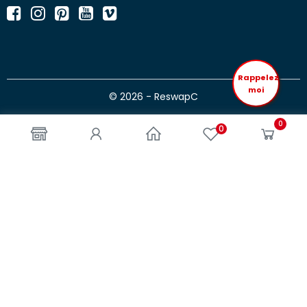
Rappelez
moi
© 2026 - ReswapC
0
0