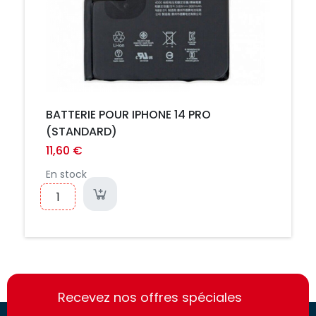
BATTERIE POUR IPHONE 14 PRO
(STANDARD)
11,60 €
En stock
https://france-
https://france-
access.fr
Recevez nos offres spéciales
access.fr