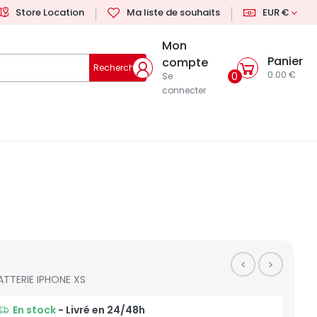
Store Location
Ma liste de souhaits
EUR €
Mon
Panier
compte
Rechercher
0.00 €
0
Se
connecter
ATTERIE IPHONE XS
En stock
- Livré en 24/48h