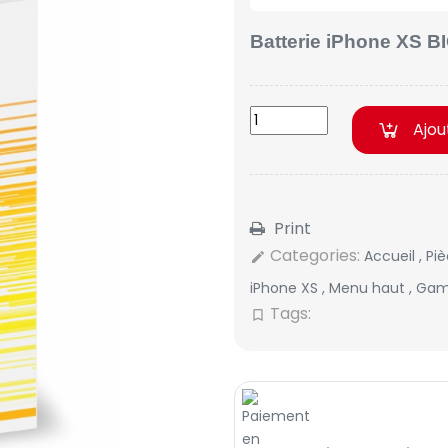
Batterie iPhone XS BI
Ajou
Print
Categories:
Accueil
,
Pi
edit
iPhone XS
,
Menu haut
,
Gam
Tags:
bookmark_border