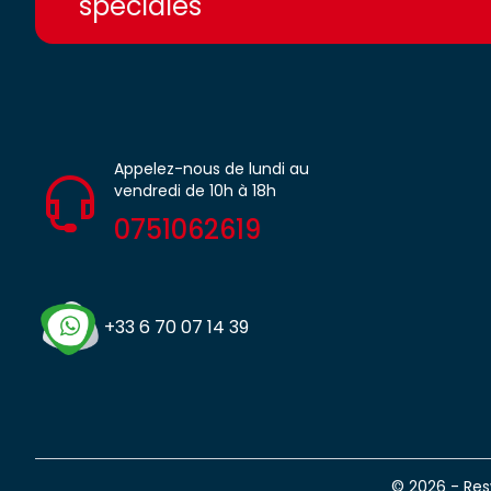
spéciales
Appelez-nous de lundi au
vendredi de 10h à 18h
0751062619
+33 6 70 07 14 39
© 2026 - Re