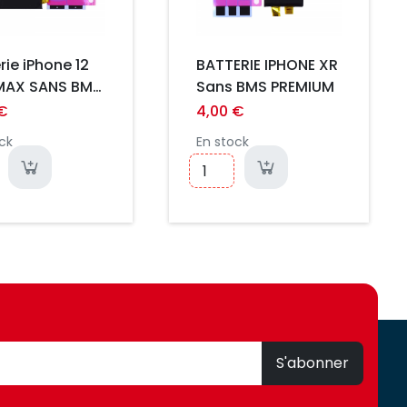
rie iPhone 12
BATTERIE IPHONE XR
MAX SANS BMS
Sans BMS PREMIUM
ium
 €
4,00 €
ck
En stock
S'abonner