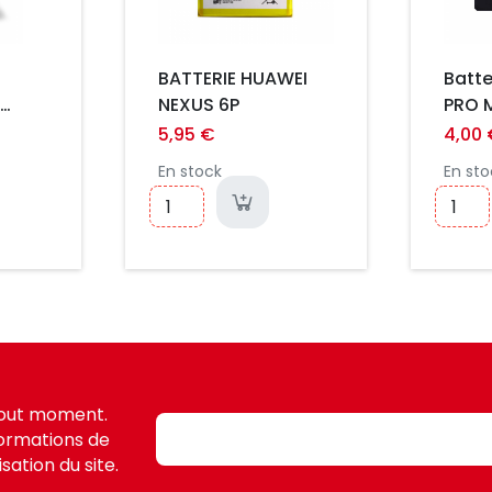
BATTERIE HUAWEI
Batte
NEXUS 6P
PRO 
Prem
5,95 €
4,00
En stock
En sto
tout moment.
formations de
sation du site.