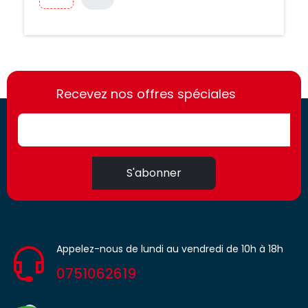
https://france-
https://france-
access.fr
Recevez nos offres spéciales
access.fr
S'abonner
Appelez-nous de lundi au vendredi de 10h à 18h
0751062619