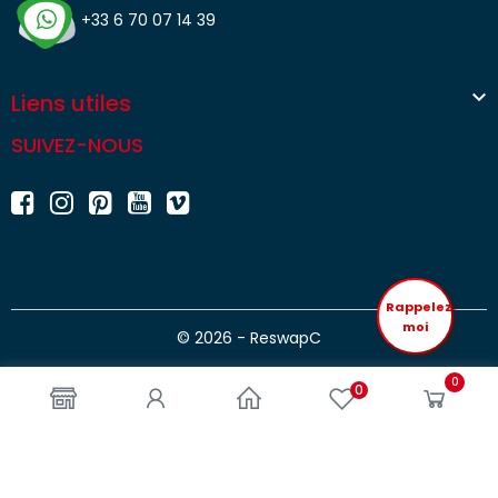
+33 6 70 07 14 39

Liens utiles
SUIVEZ-NOUS
Rappelez
moi
© 2026 - ReswapC
0
0