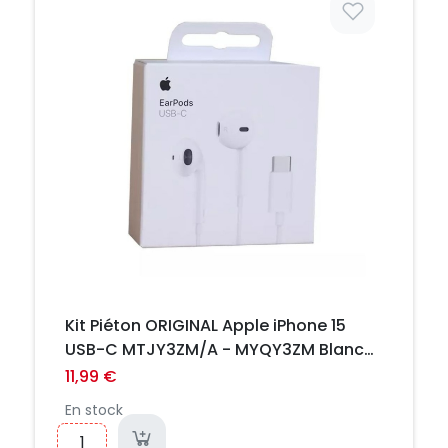
Kit Piéton ORIGINAL Apple iPhone 15
USB-C MTJY3ZM/A - MYQY3ZM Blanc
(Boîte/Blister)
11,99 €
En stock