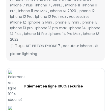
iPhone 7 Plus
,
iPhone 7
,
APPLE
,
iPhone 11
,
iPhone 11
Pro
,
iPhone 11 Pro Max
,
Iphone SE 2020
,
Iphone 12
,
Iphone 12 Pro
,
Iphone 12 Pro max
,
Accessoires
iPhone 12
,
Iphone 12 Mini
,
Iphone 13 mini
,
Iphone 13
,
Iphone 13 pro
,
Iphone 13 pro max
,
Iphone 14
,
Iphone
14 Plus
,
Iphone 14 Pro
,
Iphone 14 Pro Max
,
iphone SE
2022
Tags:
KIT PIETON IPHONE 7
,
ecouteur iphone
,
kit
bookmark_border
pieton lightning
Paiement en ligne 100% sécurisé