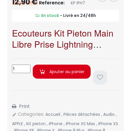
12,90 €
Reference:
KP IPH7
En stock
- Livré en 24/48h
Ecouteurs Kit Pieton Main
Libre Prise Lightning
Original Apple iPhone 7G /
8G / X / XR / XS/ MAX
Ajouter au panier
iphone 11 pro iphone 11...
Print
Categories:
Accueil
,
Pièces détachées
,
Audio
,
edit
APPLE
,
Kit pieton
,
iPhone
,
iPhone XS Max
,
iPhone XS
,
iPhone XR
,
iPhone X
,
iPhone 8 Plus
,
iPhone 8
,