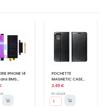
Prix
RIE IPHONE 14
POCHETTE
Sans BMS
MAGNETIC CASE
IUM
POUR SAMSUNG
€
2,49 €
S20 ULTRA NOIR
ck
En stock