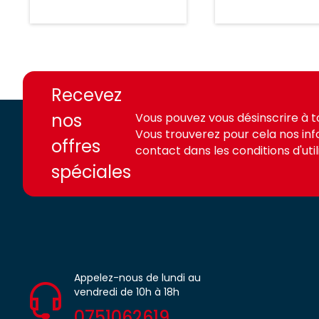
https://france-
https://france-
access.fr
access.fr
Recevez
nos
Vous pouvez vous désinscrire à 
Vous trouverez pour cela nos in
offres
contact dans les conditions d'utili
spéciales
Appelez-nous de lundi au
vendredi de 10h à 18h
0751062619