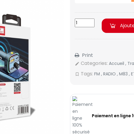
Ajout
Print
Categories:
Accueil
,
Tr
edit
Tags:
FM
,
RADIO
,
M83
,
E
bookmark_border
Paiement en ligne 