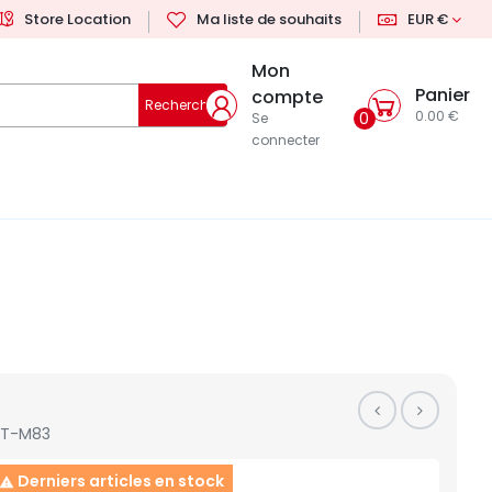
Store Location
Ma liste de souhaits
EUR €
Mon
Panier
compte
Rechercher
0.00 €
0
Se
connecter
ET-M83
Derniers articles en stock
