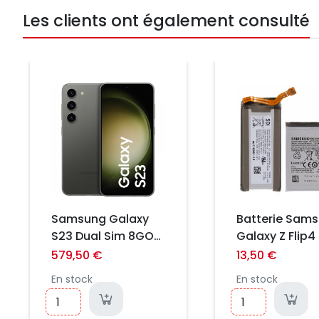
Les clients ont également consulté
Prix
Prix
Samsung Galaxy
Batterie Sam
S23 Dual Sim 8GO
Galaxy Z Flip4
RAM 256GO VERT
F723/ F724 (P
579,50 €
13,50 €
☆☆ Eu ☆☆ NEUF
de 2)
En stock
En stock