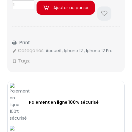
Ajouter au panier
Print
Categories:
Accueil
,
Iphone 12
,
Iphone 12 Pro
edit
Tags:
bookmark_border
Paiement en ligne 100% sécurisé