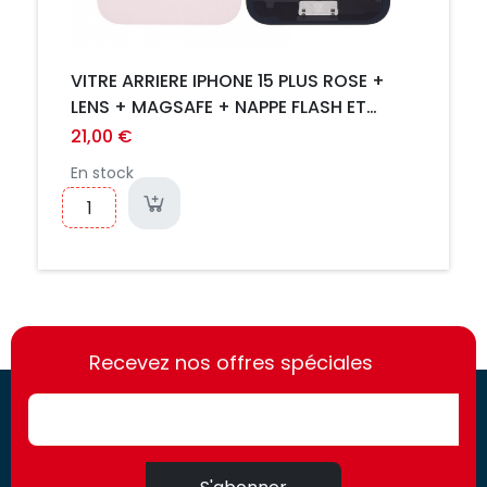
VITRE ARRIERE IPHONE 15 PLUS ROSE +
LENS + MAGSAFE + NAPPE FLASH ET
MICRO
21,00 €
En stock
https://france-
https://france-
access.fr
Recevez nos offres spéciales
access.fr