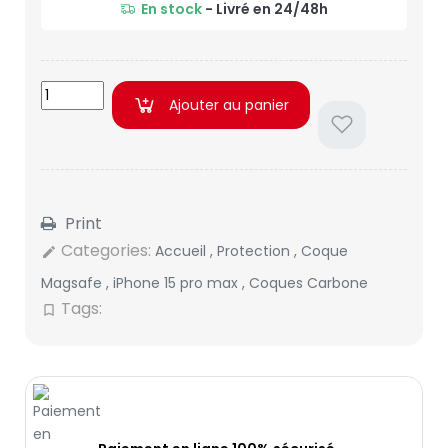
En stock
- Livré en 24/48h
Ajouter au panier
Print
Categories:
Accueil
,
Protection
,
Coque
edit
Magsafe
,
iPhone 15 pro max
,
Coques Carbone
Tags:
bookmark_border