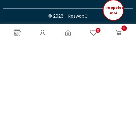
Rappelez
moi
© 2026 - ReswapC
0
0