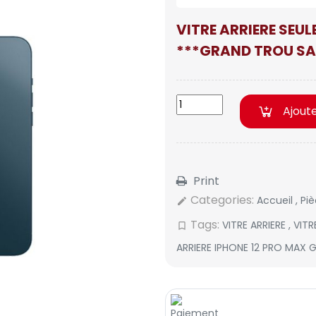
VITRE ARRIERE SEU
***GRAND TROU SA
Ajout
Print
Categories:
Accueil
,
Pi
edit
Tags:
VITRE ARRIERE
,
VITR
bookmark_border
ARRIERE IPHONE 12 PRO MAX 