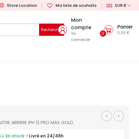
Store Location
Ma liste de souhaits
EUR €
Mon
Panier
compte
Rechercher
0.00 €
0
Se
connecter
VITRE ARRIERE IPH 12 PRO MAX GOLD
En stock
- Livré en 24/48h