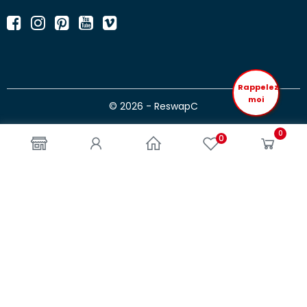
Rappelez
moi
© 2026 - ReswapC
0
0