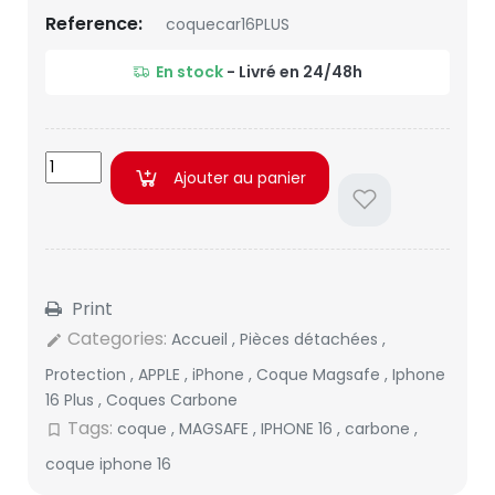
Reference:
coquecar16PLUS
En stock
- Livré en 24/48h
Ajouter au panier
Print
Categories:
Accueil
,
Pièces détachées
,
edit
Protection
,
APPLE
,
iPhone
,
Coque Magsafe
,
Iphone
16 Plus
,
Coques Carbone
Tags:
coque
,
MAGSAFE
,
IPHONE 16
,
carbone
,
bookmark_border
coque iphone 16