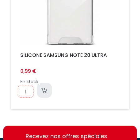
SILICONE SAMSUNG NOTE 20 ULTRA
0,99 €
En stock
https://france-
https://france-
access.fr
Recevez nos offres spéciales
access.fr