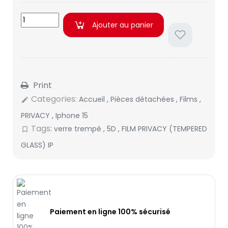
Ajouter au panier
Print
Categories:
Accueil
,
Pièces détachées
,
Films
,
edit
PRIVACY
,
Iphone 15
Tags:
verre trempé
,
5D
,
FILM PRIVACY (TEMPERED
bookmark_border
GLASS) IP
Paiement en ligne 100% sécurisé