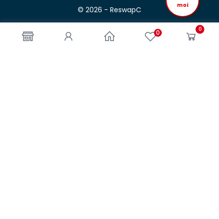
moi
© 2026 - ReswapC
0
0