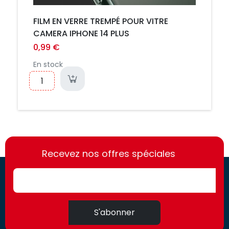
FILM EN VERRE TREMPÉ POUR VITRE
CAMERA IPHONE 14 PLUS
0,99 €
En stock
https://france-
https://france-
access.fr
Recevez nos offres spéciales
access.fr
S'abonner