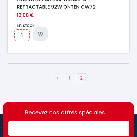
RETRACTABLE 92W ONTEN CW72
12,00 €
En stock
1
2
https://france-
https://france-
access.fr
Recevez nos offres spéciales
access.fr