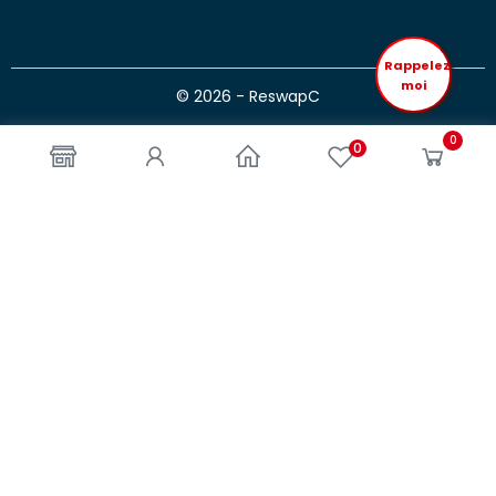
Rappelez
moi
© 2026 - ReswapC
0
0