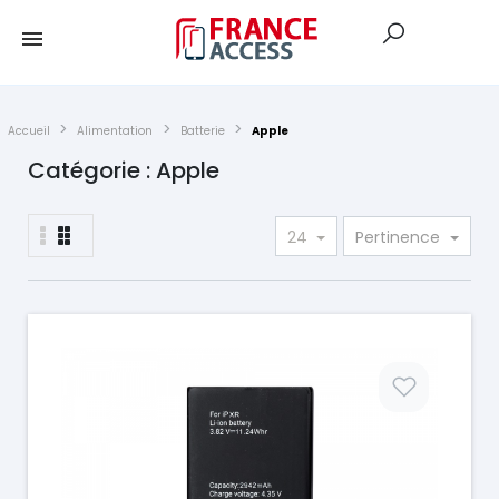
Accueil
Alimentation
Batterie
Apple
Catégorie : Apple
24
Pertinence
Prix