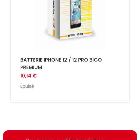
BATTERIE IPHONE 12 / 12 PRO BIGO
PREMIUM
10,14 €
Épuisé
https://france-
https://france-
access.fr