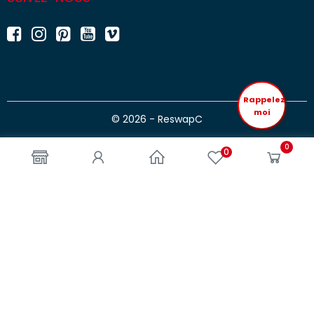
Rappelez
moi
© 2026 - ReswapC
0
0