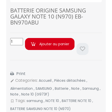
BATTERIE ORIGINE SAMSUNG
GALAXY NOTE 10 (N970) EB-
BN970ABU
Ajouter au panier
Print
Categories:
Accueil
,
Pièces détachées
,
edit
Alimentation
,
SAMSUNG
,
Batterie
,
Note
,
Samsung
,
Note
,
Note 10 (G973F)
Tags:
samsung
,
NOTE 10
,
BATTERIE NOTE 10
,
bookmark_border
BATTERIE SAMSUNG NOTE 10 (N970)