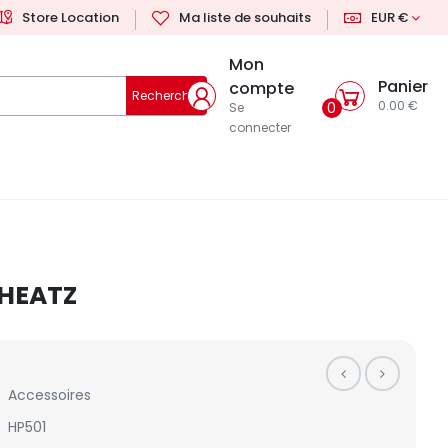
Store Location
Ma liste de souhaits
EUR €
Mon
Panier
compte
Rechercher
0.00 €
0
Se
connecter
 HEATZ
Accessoires
HP501