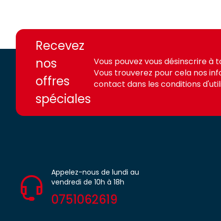
https://france-
https://france-
access.fr
access.fr
Recevez
nos
Vous pouvez vous désinscrire à 
Vous trouverez pour cela nos in
offres
contact dans les conditions d'utili
spéciales
Appelez-nous de lundi au
vendredi de 10h à 18h
0751062619