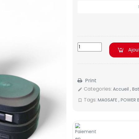
Ajou
Print
Categories:
Accueil
,
Ba
edit
Tags:
MAGSAFE
,
POWER 
bookmark_border