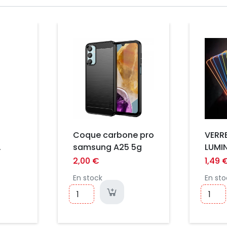
Prix
Prix
Coque carbone pro
VERR
samsung A25 5g
LUMIN
e 17
PRO 
2,00 €
1,49 
En stock
En sto