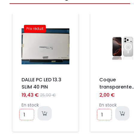
Prix
Prix réduit
Prix
DALLE PC LED 13.3
Coque
SLIM 40 PIN
transparente
magsafe iPhon
19,43 €
2,00 €
25,90 €
pro
En stock
En stock