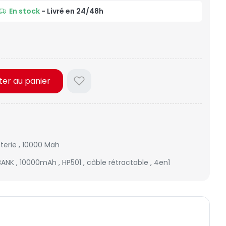
En stock
- Livré en 24/48h
ter au panier
tterie
,
10000 Mah
BANK
,
10000mAh
,
HP501
,
câble rétractable
,
4en1