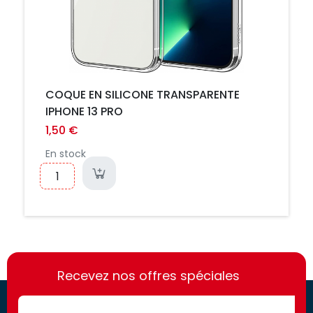
COQUE EN SILICONE TRANSPARENTE
IPHONE 13 PRO
1,50 €
En stock
https://france-
https://france-
access.fr
Recevez nos offres spéciales
access.fr