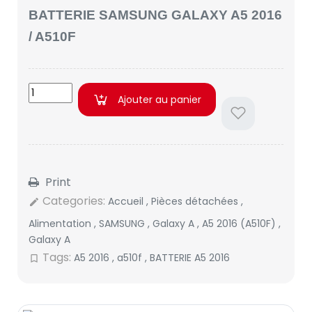
BATTERIE SAMSUNG GALAXY A5 2016
/ A510F
Ajouter au panier
Print
Categories:
Accueil
,
Pièces détachées
,
edit
Alimentation
,
SAMSUNG
,
Galaxy A
,
A5 2016 (A510F)
,
Galaxy A
Tags:
A5 2016
,
a510f
,
BATTERIE A5 2016
bookmark_border