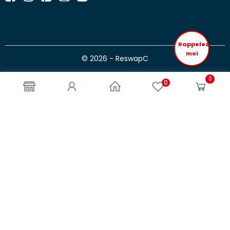
Rappelez
moi
© 2026 - ReswapC
0
0