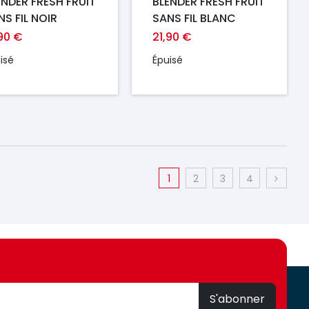
ENDER FRESH FRUIT
BLENDER FRESH FRUIT
NS FIL NOIR
SANS FIL BLANC
,90 €
21,90 €
isé
Épuisé
1
2
3
4
S'abonner