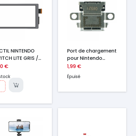
CTIL NINTENDO
Port de chargement
ITCH LITE GRIS /
pour Nintendo
ANC
Switch Ori
90 €
1,99 €
stock
Épuisé
ix
Prix