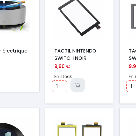
 électrique
TACTIL NINTENDO
TA
SWITCH NOIR
SW
BL
9,90 €
9,
En stock
En 
Prix
Pr