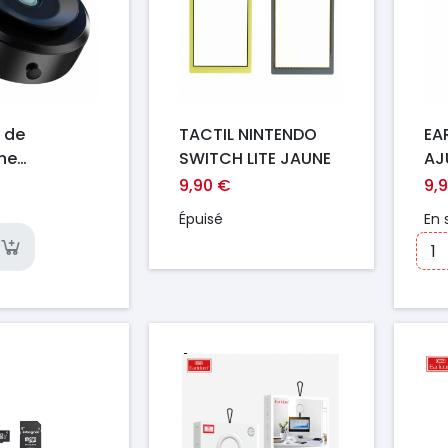
 de
TACTIL NINTENDO
EA
ne
SWITCH LITE JAUNE
AJ
ique
TR
9,90 €
9,
, rotation à
WX
Épuisé
En 
adsorption
de, support
el double
ouveau
Prix
Pr