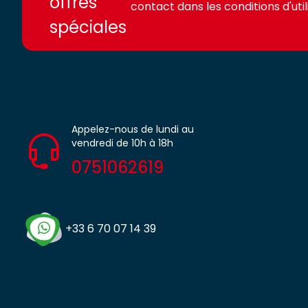
offres
contact dans les conditions d'utili
spéciales
Appelez-nous de lundi au
vendredi de 10h à 18h
0751062619
+33 6 70 07 14 39