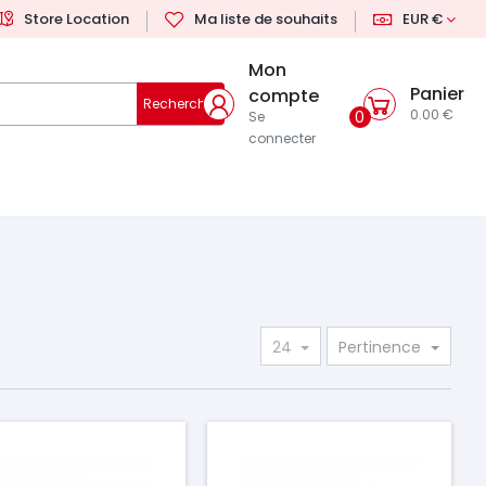
Store Location
Ma liste de souhaits
EUR €
Mon
Panier
compte
Rechercher
0.00 €
0
Se
connecter
24
Pertinence
ix
Prix