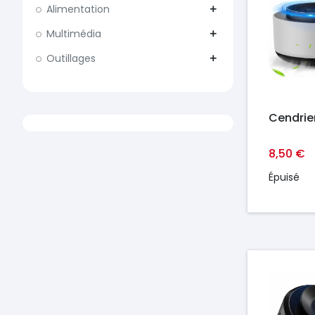
Alimentation
add
Multimédia
add
Outillages
add
Cendrier
8,50 €
Épuisé
Prix