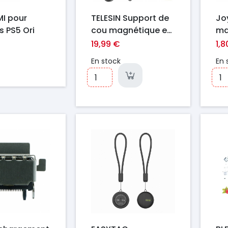
MI pour
TELESIN Support de
Jo
s PS5 Ori
cou magnétique en
ma
silicone, MAGSAFE
HQ
19,99 €
1,8
En stock
En 
Prix
Pr