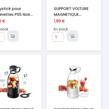
ystick pour
SUPPORT VOITURE
nettes PS5 Noir
MAGNETIQUE
EARLDOM ET-EH18
0 €
1,99 €
NOIR
stock
En stock
ix
Prix