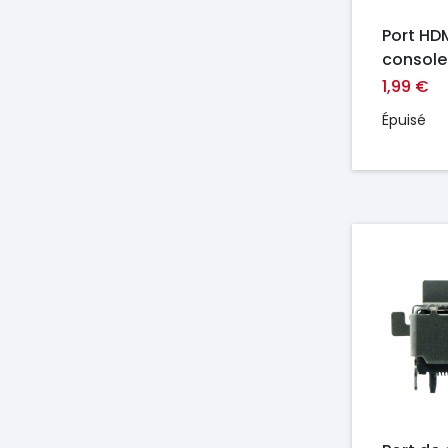
Port HD
console
1,99 €
Épuisé
Prix