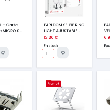
L - Carte
EARLDOM SELFIE RING
EA
e MICRO SD
LIGHT AJUSTABLE
VE
se 10 - 8GB
AVEC TREPIED 2-IN-1
12,30 €
6,
ro Full HD
NOIR
En stock
Épu
s)
Pr
Promo !
Prix