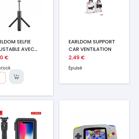
RLDOM SELFIE
EARLDOM SUPPORT
USTABLE AVEC
CAR VENTILATION
EPIED NOIR
90 €
2,49 €
Y2017
stock
Épuisé
ix
Prix