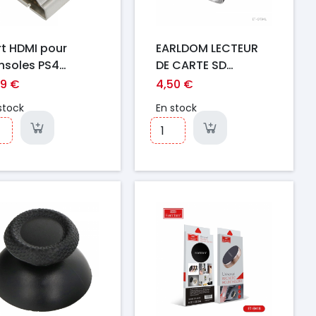
rt HDMI pour
EARLDOM LECTEUR
nsoles PS4
DE CARTE SD
o/PS4 Slim Ori
LIGHTNING SILVER
39 €
4,50 €
stock
En stock
ix
Prix