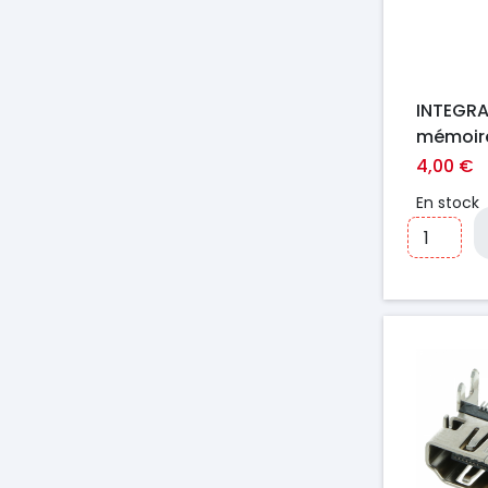
INTEGRA
mémoir
HC Clas
4,00 €
Ultima P
En stock
(80MB/
Prix