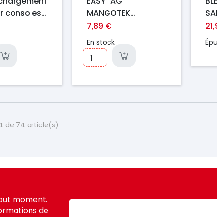
 chargement
EASYTAG
BL
r consoles
MANGOTEK
SA
e S HDMI Ori
(COMPATIBLE
7,89 €
21
AIRTAG)
En stock
Épu
4 de 74 article(s)
tout moment.
formations de