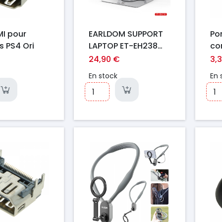
MI pour
EARLDOM SUPPORT
Po
s PS4 Ori
LAPTOP ET-EH238
co
SILVER
Pr
24,90 €
3,
En stock
En 
Prix
Pr