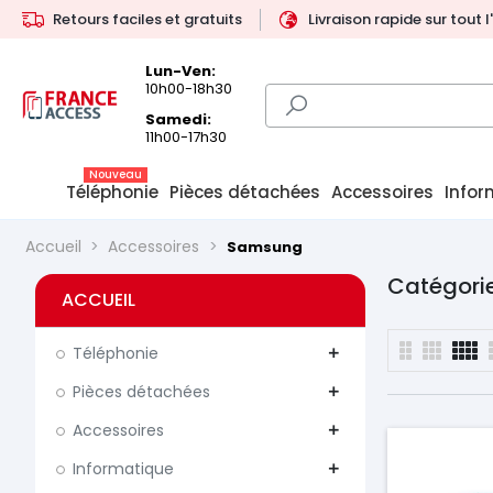
Retours faciles et gratuits
Livraison rapide sur tout 
Lun-Ven:
10h00-18h30
Samedi:
11h00-17h30
Nouveau
Téléphonie
Pièces détachées
Accessoires
Infor
Accueil
Accessoires
Samsung
Catégori
ACCUEIL
Téléphonie
add
Pièces détachées
add
Accessoires
add
Informatique
add
Prix