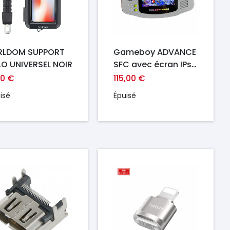
RLDOM SUPPORT
Gameboy ADVANCE
LO UNIVERSEL NOIR
SFC avec écran IPs
Laminé
90 €
115,00 €
isé
Épuisé
ix
Prix