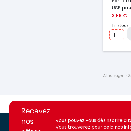
Port de
USB pou
Xbox On
3,99 €
En stock
Affichage 1-2
https://france-
https://france-
access.fr
access.fr
Recevez
nos
Vous pouvez vous désinscrire à 
Vous trouverez pour cela nos in