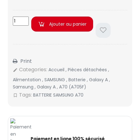
Ajouter au panier
Print
Categories:
Accueil
,
Pièces détachées
,
edit
Alimentation
,
SAMSUNG
,
Batterie
,
Galaxy A
,
Samsung
,
Galaxy A
,
A70 (A705F)
Tags:
BATTERIE SAMSUNG A70
bookmark_border
Paiement en ligne 100% sécurisé