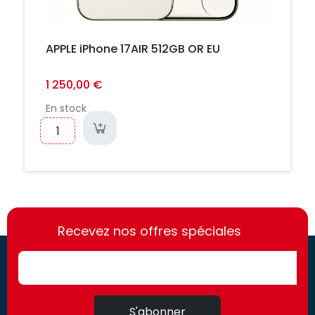
APPLE iPhone 17AIR 512GB OR EU
1 250,00 €
En stock
https://france-
https://france-
access.fr
Recevez nos offres spéciales
access.fr
S'abonner