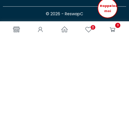
Rappelez
moi
© 2026 - ReswapC
0
0