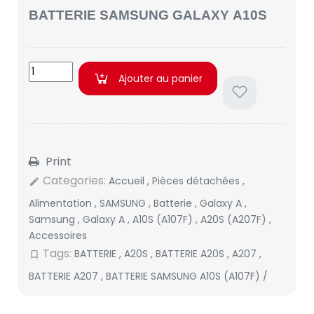
BATTERIE SAMSUNG GALAXY A10S
Ajouter au panier
Print
Categories:
Accueil
,
Pièces détachées
,
edit
Alimentation
,
SAMSUNG
,
Batterie
,
Galaxy A
,
Samsung
,
Galaxy A
,
A10S (A107F)
,
A20S (A207F)
,
Accessoires
Tags:
BATTERIE
,
A20S
,
BATTERIE A20S
,
A207
,
bookmark_border
BATTERIE A207
,
BATTERIE SAMSUNG A10S (A107F) /