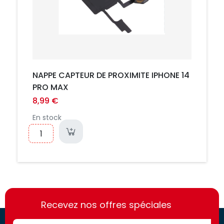
NAPPE CAPTEUR DE PROXIMITE IPHONE 14
PRO MAX
8,99 €
En stock
https://france-
https://france-
access.fr
Recevez nos offres spéciales
access.fr