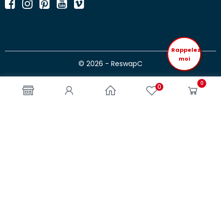
Rappelez
moi
© 2026 - ReswapC
0
0