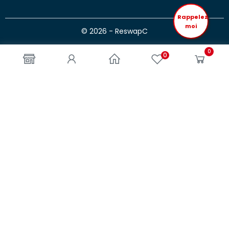
Rappelez
moi
© 2026 - ReswapC
0
0