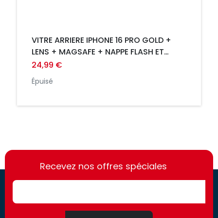
VITRE ARRIERE IPHONE 16 PRO GOLD +
LENS + MAGSAFE + NAPPE FLASH ET
MICRO
24,99 €
Épuisé
https://france-
https://france-
access.fr
Recevez nos offres spéciales
access.fr