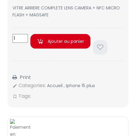
VITRE ARRIERE COMPLETE LENS CAMERA + NFC MICRO
FLASH + MAGSAFE
Ajouter au panier
Print
Categories:
Accueil
,
Iphone 15 plus
edit
Tags:
bookmark_border