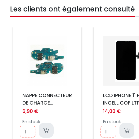
Les clients ont également consulté
Prix
Prix
NAPPE CONNECTEUR
LCD IPHONE 11
DE CHARGE
INCELL COF LT
SAMSUNG GALAXY
6,90 €
14,00 €
A10 / A105F
En stock
En stock
ORIGINAL