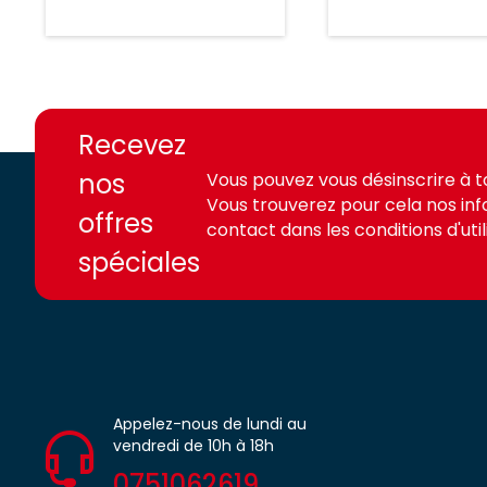
https://france-
https://france-
access.fr
access.fr
Recevez
nos
Vous pouvez vous désinscrire à 
Vous trouverez pour cela nos in
offres
contact dans les conditions d'utili
spéciales
Appelez-nous de lundi au
vendredi de 10h à 18h
0751062619