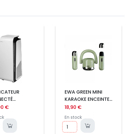
Prix
FICATEUR
EWA GREEN MINI
ECTÉ
KARAOKE ENCEINTE
THPROTECT
BLUETOOTH
00 €
18,90 €
I
ck
En stock