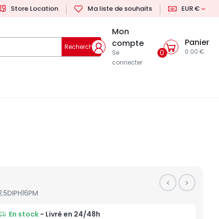
Store Location
Ma liste de souhaits
EUR €
Mon
Panier
compte
Rechercher
0.00 €
0
Se
connecter
2.5DIPH16PM
En stock
- Livré en 24/48h