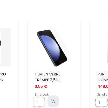
Prix
Prix
 PRO
FILM EN VERRE
PURI
PS
TREMPE 2,5D
CONN
SAMSUNG GALAXY
HEAL
0,55 €
449,
S23FE
7470
En stock
En sto