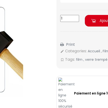
Ajou
Print
Categories:
Accueil
,
Fi
edit
Tags:
film
,
verre tremp
bookmark_border
Paiement en ligne 