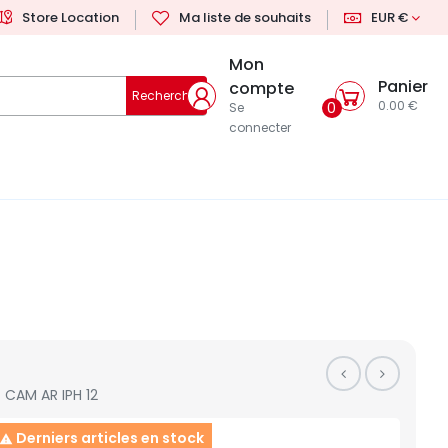
Store Location
Ma liste de souhaits
EUR €
Mon
Panier
compte
Rechercher
0.00 €
0
Se
connecter
CAM AR IPH 12
Derniers articles en stock
