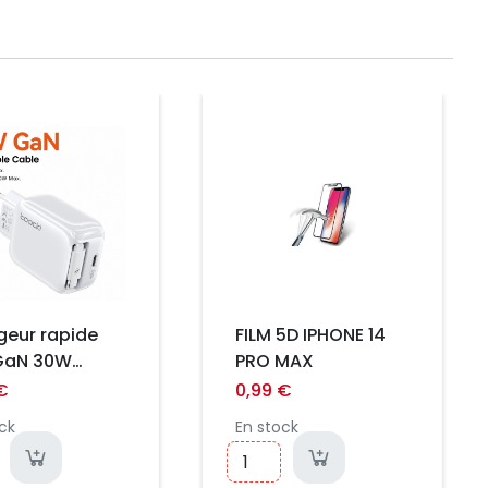
Prix
geur rapide
FILM 5D IPHONE 14
GaN 30W
PRO MAX
i avec câble
€
0,99 €
ctable 2-en-1
ck
En stock
-C