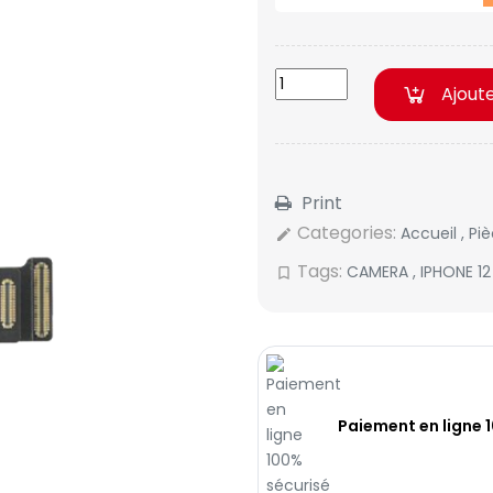
Ajout
Print
Categories:
Accueil
,
Pi
edit
Tags:
CAMERA
,
IPHONE 1
bookmark_border
Paiement en ligne 