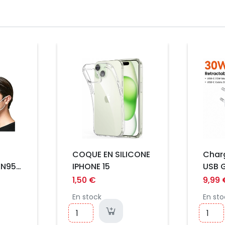
Prix
Prix
COQUE EN SILICONE
Char
KN95
IPHONE 15
USB 
Toock
1,50 €
9,99 
rétra
En stock
En sto
Type