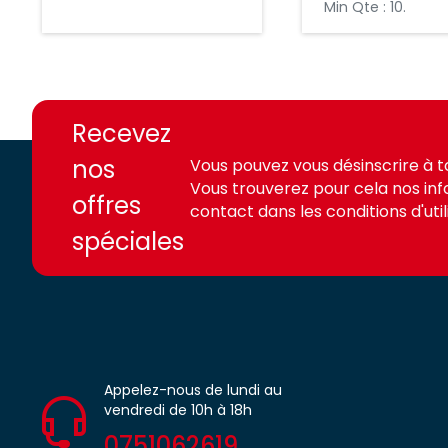
Min Qte : 10.
https://france-
https://france-
access.fr
access.fr
Recevez
nos
Vous pouvez vous désinscrire à 
Vous trouverez pour cela nos in
offres
contact dans les conditions d'utili
spéciales
Appelez-nous de lundi au
vendredi de 10h à 18h
0751062619