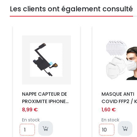
Les clients ont également consulté
Prix
Prix
NAPPE CAPTEUR DE
MASQUE ANTI
PROXIMITE IPHONE
COVID FFP2 / 
14 PRO MAX
CE
8,99 €
1,60 €
En stock
En stock