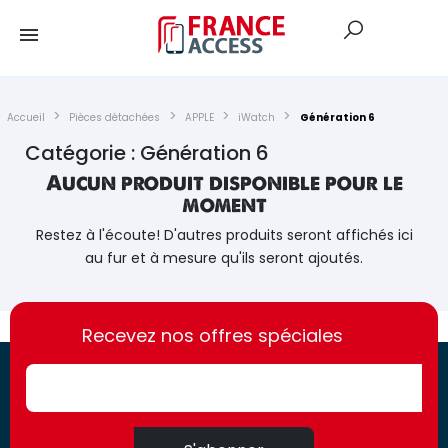
Accueil
Pièces détachées
APPLE
iWatch
Génération 6
Catégorie : Génération 6
Aucun produit disponible pour le
moment
Restez à l'écoute! D'autres produits seront affichés ici
au fur et à mesure qu'ils seront ajoutés.
https://france-
https://france-
access.fr
Recevez nos offres spéciales
access.fr