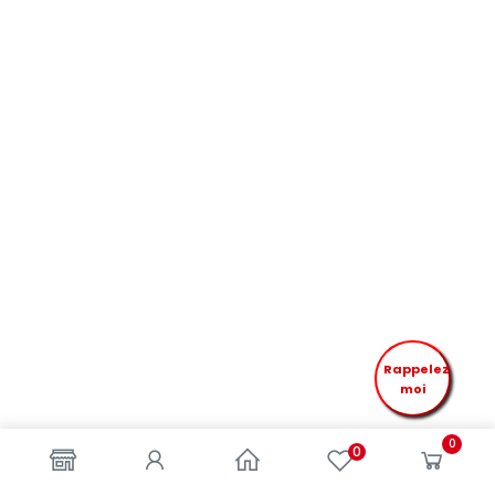
Rappelez
moi
0
0