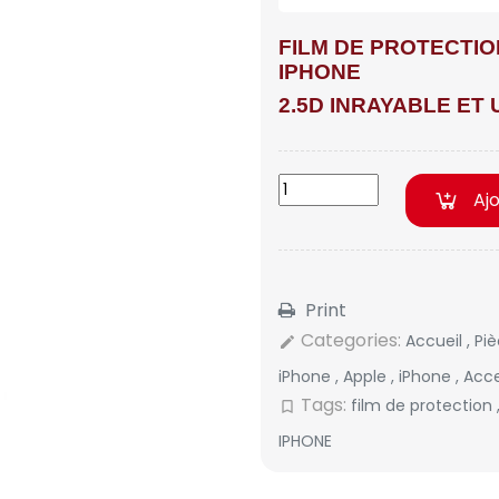
FILM DE PROTECTI
IPHONE
2.5D INRAYABLE ET
Aj
Print
Categories:
Accueil
,
Pi
edit
iPhone
,
Apple
,
iPhone
,
Acce
Tags:
film de protection
bookmark_border
IPHONE