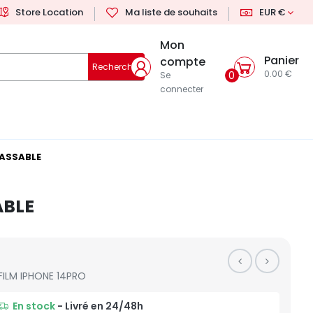
Store Location
Ma liste de souhaits
EUR €
Mon
Panier
compte
Rechercher
0.00 €
0
Se
connecter
CASSABLE
ABLE
FILM IPHONE 14PRO
En stock
- Livré en 24/48h