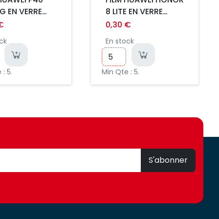
5G EN VERRE
8 LITE EN VERRE
PE 2.5D ULTRA
TREMPE 2.5D ULTRA
€
0,30 €
.3MM
FIN 0.3MM
ck
En stock
SSABLE
INCASSABLE
: 5.
Min Qte : 5.
S'abonner