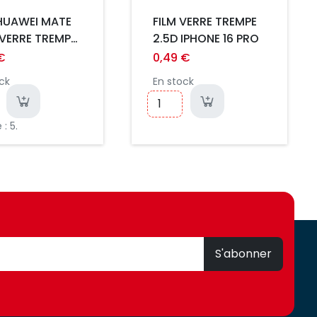
 HUAWEI MATE
FILM VERRE TREMPE
 VERRE TREMPE
2.5D IPHONE 16 PRO
ULTRA FIN
€
0,49 €
M INCASSABLE
ck
En stock
: 5.
S'abonner