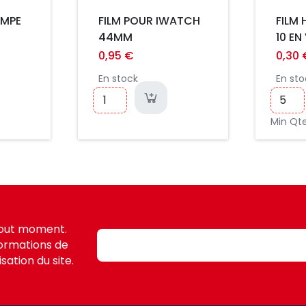
EMPE
FILM POUR IWATCH
FILM
44MM
10 EN
2.5D 
0,95 €
0,30 
0.3M
En stock
En sto
Min Qte 
tout moment.
formations de
sation du site.