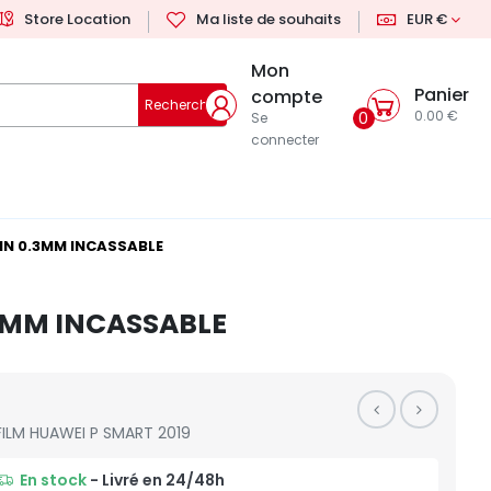
Store Location
Ma liste de souhaits
EUR €
Mon
Panier
compte
Rechercher
0.00 €
0
Se
connecter
FIN 0.3MM INCASSABLE
.3MM INCASSABLE
FILM HUAWEI P SMART 2019
En stock
- Livré en 24/48h