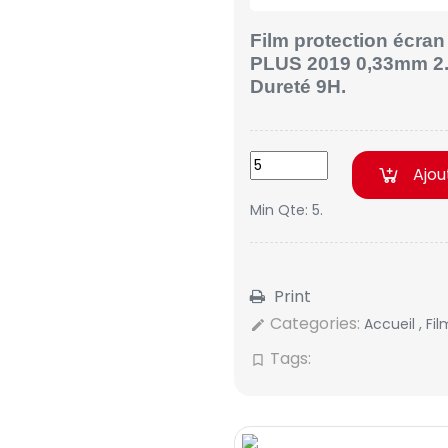
Film protection écr
PLUS 2019
0,33mm 2
Dureté 9H.
Ajou
Min Qte: 5.
Print
Categories:
Accueil
,
Fi
edit
Tags:
bookmark_border