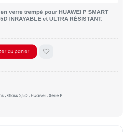
an en verre trempé pour HUAWEI P SMART
.5D INRAYABLE et ULTRA RÉSISTANT.
ter au panier
lms
,
Glass 2,5D
,
Huawei
,
Série P