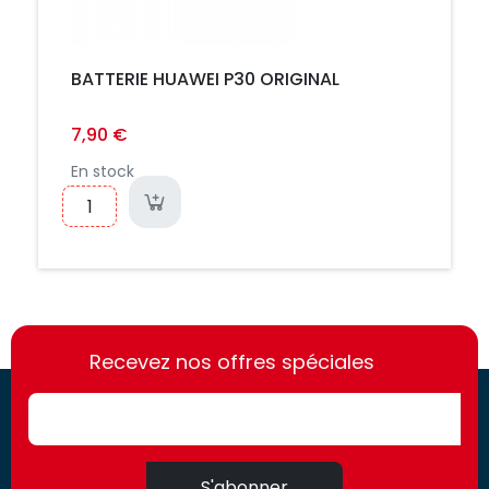
BATTERIE HUAWEI P30 ORIGINAL
7,90 €
En stock
https://france-
https://france-
access.fr
Recevez nos offres spéciales
access.fr
S'abonner