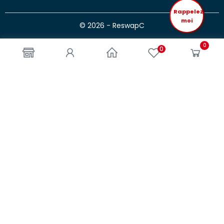
Rappelez
moi
© 2026 - ReswapC
0
0