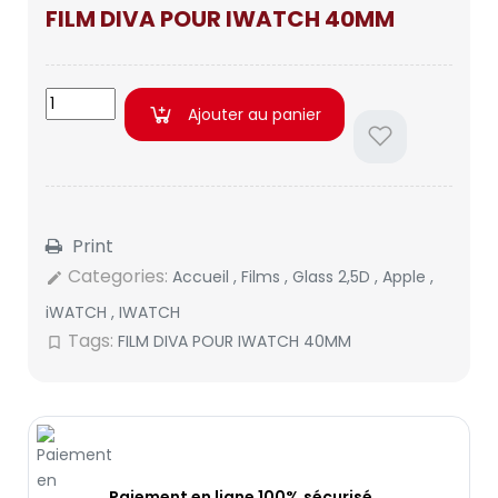
FILM DIVA POUR IWATCH 40MM
Ajouter au panier
Print
Categories:
Accueil
,
Films
,
Glass 2,5D
,
Apple
,
edit
iWATCH
,
IWATCH
Tags:
FILM DIVA POUR IWATCH 40MM
bookmark_border
Paiement en ligne 100% sécurisé