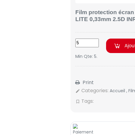
Film protection écra
LITE
0,33mm 2.5D IN
Ajou
Min Qte: 5.
Print
Categories:
Accueil
,
Fi
edit
Tags:
bookmark_border