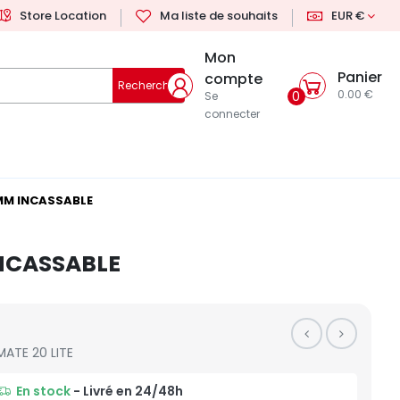
Store Location
Ma liste de souhaits
EUR €
Mon
Panier
compte
Rechercher
0.00 €
0
Se
connecter
3MM INCASSABLE
INCASSABLE
MATE 20 LITE
En stock
- Livré en 24/48h