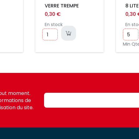
VERRE TREMPE
8 LIT
TREM
0,30 €
0,30 
FIN 0
En stock
En sto
INCA
Min Qte 
tout moment.
formations de
sation du site.