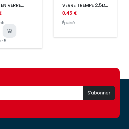
E EN VERRE
VERRE TREMPE 2.5D
PE 2.5D ULTRA
ULTRA FIN 0.3MM
€
0,45 €
.3MM
INCASSABLE
ck
Épuisé
SSABLE
: 5.
S'abonner