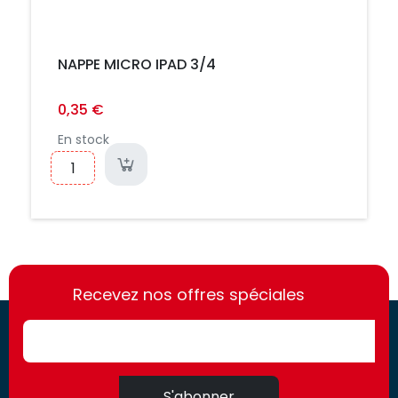
NAPPE MICRO IPAD 3/4
0,35 €
En stock
https://france-
https://france-
access.fr
Recevez nos offres spéciales
access.fr
S'abonner