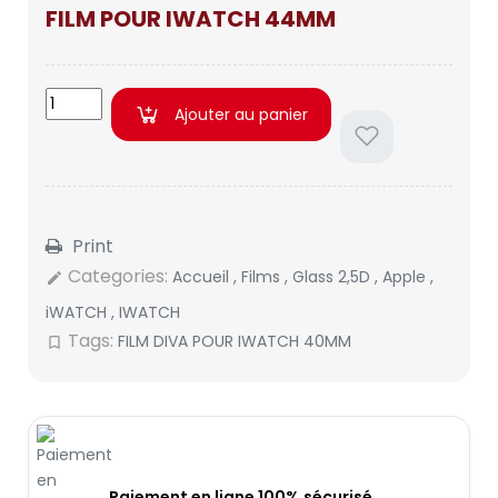
FILM POUR IWATCH 44MM
Ajouter au panier
Print
Categories:
Accueil
,
Films
,
Glass 2,5D
,
Apple
,
edit
iWATCH
,
IWATCH
Tags:
FILM DIVA POUR IWATCH 40MM
bookmark_border
Paiement en ligne 100% sécurisé