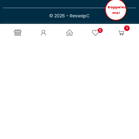
Rappelez
moi
© 2026 - ReswapC
0
0