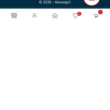
© 2026 - ReswapC
0
0