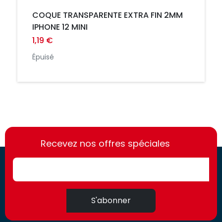
COQUE TRANSPARENTE EXTRA FIN 2MM
IPHONE 12 MINI
1,19 €
Épuisé
https://france-
https://france-
access.fr
Recevez nos offres spéciales
access.fr
S'abonner