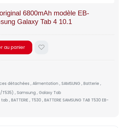
original 6800mAh modèle EB-
ung Galaxy Tab 4 10.1
er au panier
èces détachées
,
Alimentation
,
SAMSUNG
,
Batterie
,
30/T535)
,
Samsung
,
Galaxy Tab
,
tab
,
BATTERIE
,
T530
,
BATTERIE SAMSUNG TAB T530 EB-