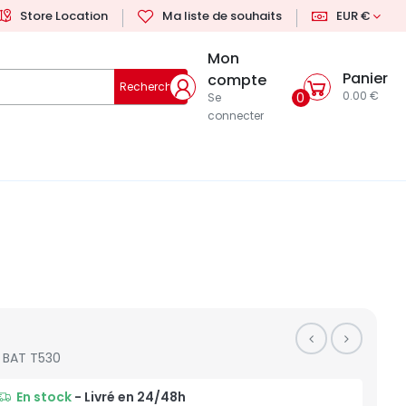
Store Location
Ma liste de souhaits
EUR €
Mon
Panier
compte
Rechercher
0.00 €
0
Se
connecter
BAT T530
En stock
- Livré en 24/48h