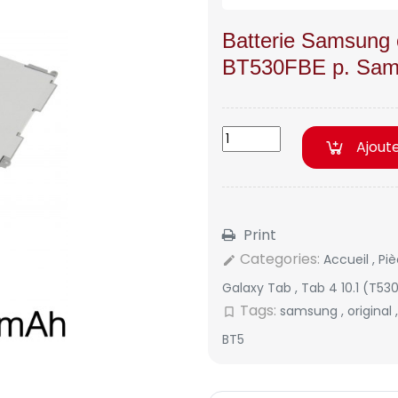
Batterie Samsung 
BT530FBE p. Sams
Ajout
Print
Categories:
Accueil
,
Pi
edit
Galaxy Tab
,
Tab 4 10.1 (T5
Tags:
samsung
,
original
bookmark_border
BT5