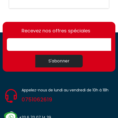
https://france-
https://france-
access.fr
Recevez nos offres spéciales
access.fr
S'abonner
Appelez-nous de lundi au vendredi de 10h à 18h
0751062619
+33 6 70 07 14 39