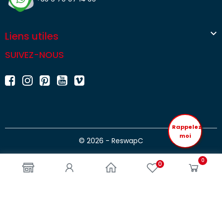

Liens utiles
SUIVEZ-NOUS
Rappelez
moi
© 2026 - ReswapC
0
0