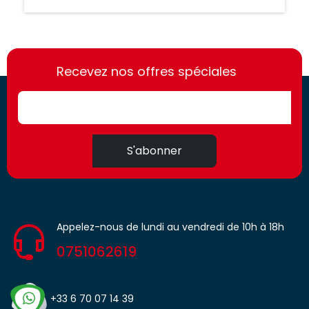
https://france-
https://france-
access.fr
Recevez nos offres spéciales
access.fr
S'abonner
Appelez-nous de lundi au vendredi de 10h à 18h
0751062619
+33 6 70 07 14 39