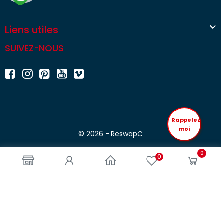

Liens utiles
SUIVEZ-NOUS
Rappelez
moi
© 2026 - ReswapC
0
0