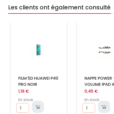
Les clients ont également consulté
Prix
Prix
FILM 5D HUAWEI P40
NAPPE POWER 
PRO NOIR
VOLUME IPAD AI
2017 9.7" / 201
1,19 €
0,45 €
(6e Gen) / IPA
En stock
En stock
MINI / MINI 2