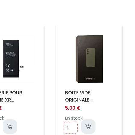
Prix
ERIE POUR
BOITE VIDE
NE XR
ORIGINALE
NDARD)
SAMSUNG S23 VERT
€
5,00 €
ck
En stock