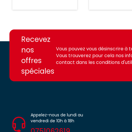
https://france-
https://france-
access.fr
access.fr
Recevez
nos
Vous pouvez vous désinscrire à 
Vous trouverez pour cela nos in
offres
contact dans les conditions d'utili
spéciales
Appelez-nous de lundi au
vendredi de 10h à 18h
0751062619