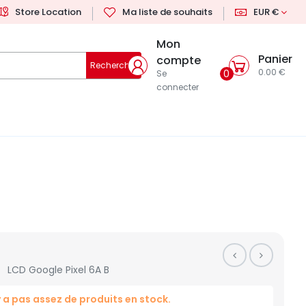
Store Location
Ma liste de souhaits
EUR €
Mon
Panier
compte
Rechercher
0.00 €
0
Se
connecter
LCD Google Pixel 6A B
'y a pas assez de produits en stock.