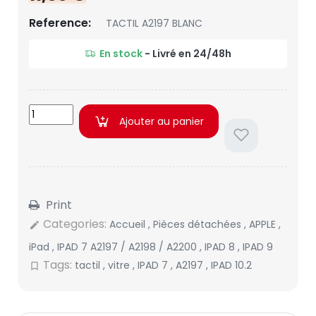
Reference:
TACTIL A2197 BLANC
En stock
- Livré en 24/48h
Ajouter au panier
Print
Categories:
Accueil
,
Pièces détachées
,
APPLE
,
edit
iPad
,
IPAD 7 A2197 / A2198 / A2200
,
IPAD 8
,
IPAD 9
Tags:
tactil
,
vitre
,
IPAD 7
,
A2197
,
IPAD 10.2
bookmark_border