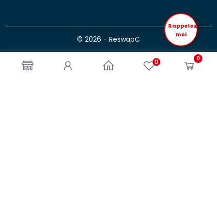
Rappelez
moi
© 2026 - ReswapC
0
0