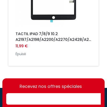
TACTIL IPAD 7/8/9 10.2
A2197/A2198/A2200/A2270/A2428/A2429/A24
NOIR AVEC COLLE ET BOUTON HOME
11,99 €
Épuisé
https://france-
https://france-
access.fr
Recevez nos offres spéciales
access.fr