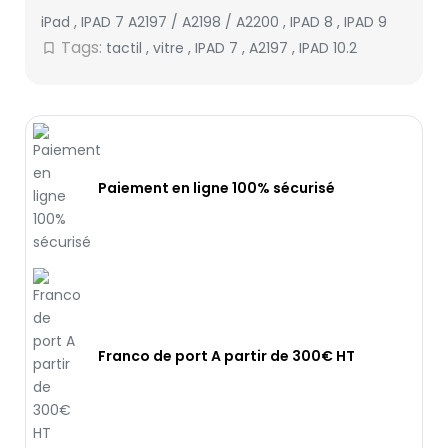
iPad
,
IPAD 7 A2197 / A2198 / A2200
,
IPAD 8
,
IPAD 9
Tags:
tactil
,
vitre
,
IPAD 7
,
A2197
,
IPAD 10.2
bookmark_border
Paiement en ligne 100% sécurisé
Franco de port A partir de 300€ HT