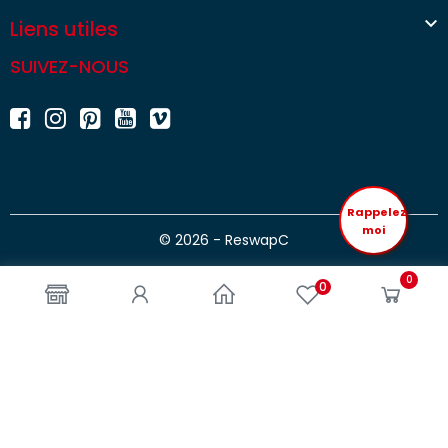

Liens utiles
SUIVEZ-NOUS
Rappelez
moi
© 2026 - ReswapC
0
0