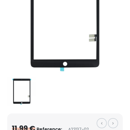
11,99 €
Reference:
A22137-02