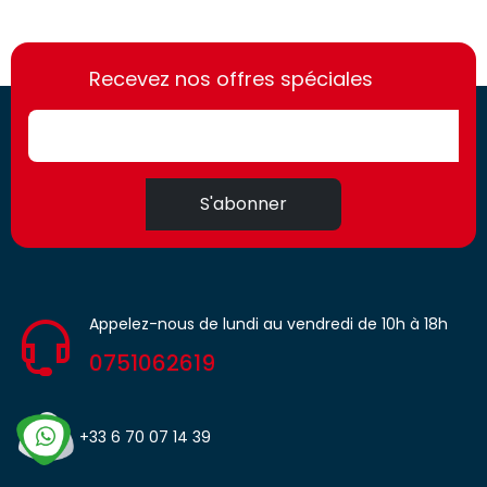
https://france-
https://france-
access.fr
Recevez nos offres spéciales
access.fr
S'abonner
Appelez-nous de lundi au vendredi de 10h à 18h
0751062619
+33 6 70 07 14 39