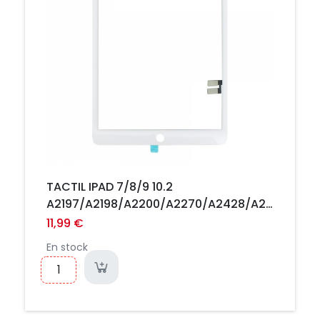
TACTIL IPAD 7/8/9 10.2
A2197/A2198/A2200/A2270/A2428/A2429/A24
BLANC AVEC BOUTON HOME
11,99 €
En stock