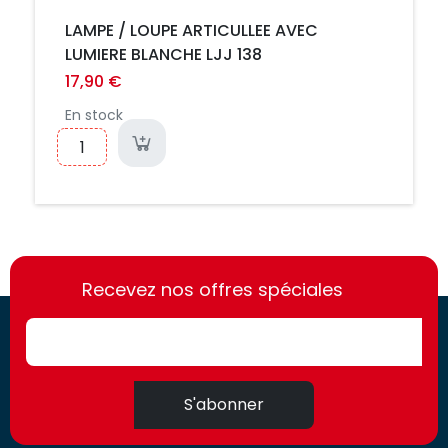
LAMPE / LOUPE ARTICULLEE AVEC
LUMIERE BLANCHE LJJ 138
17,90 €
En stock
https://france-
https://france-
access.fr
Recevez nos offres spéciales
access.fr
S'abonner