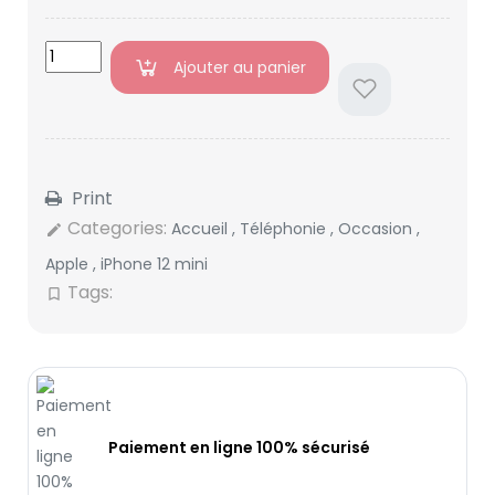
Ajouter au panier
Print
Categories:
Accueil
,
Téléphonie
,
Occasion
,
edit
Apple
,
iPhone 12 mini
Tags:
bookmark_border
Paiement en ligne 100% sécurisé