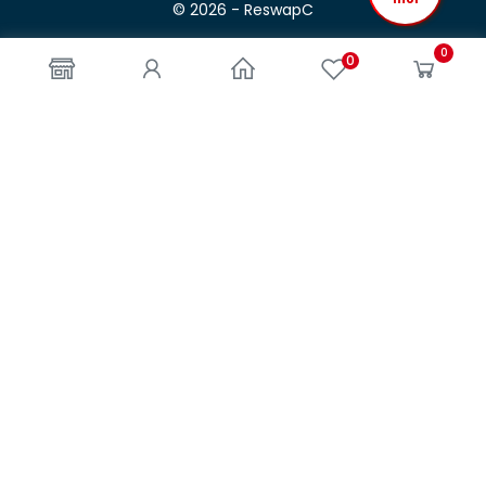
© 2026 - ReswapC
0
0