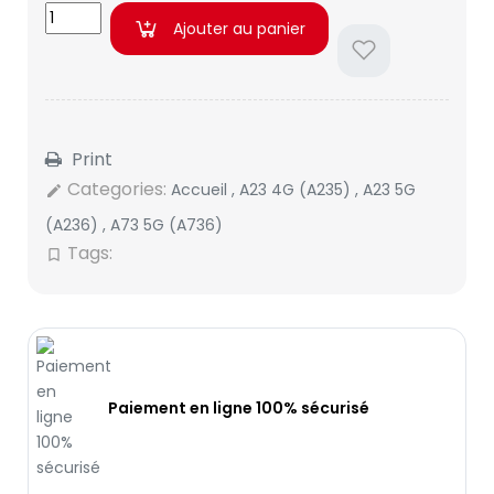
Ajouter au panier
Print
Categories:
Accueil
,
A23 4G (A235)
,
A23 5G
edit
(A236)
,
A73 5G (A736)
Tags:
bookmark_border
Paiement en ligne 100% sécurisé