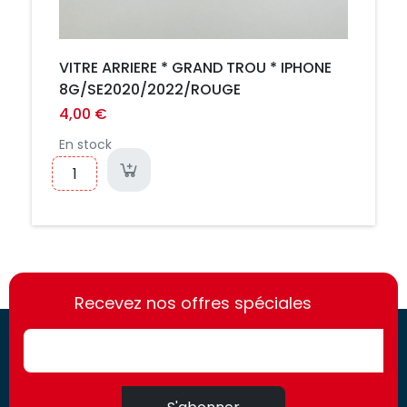
VITRE ARRIERE * GRAND TROU * IPHONE
8G/SE2020/2022/ROUGE
4,00 €
En stock
https://france-
https://france-
access.fr
Recevez nos offres spéciales
access.fr