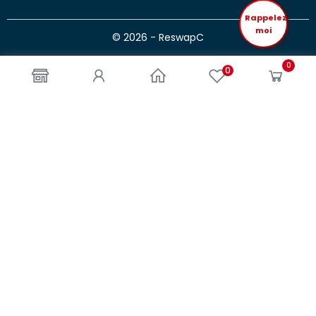
Rappelez
moi
© 2026 - ReswapC
0
0