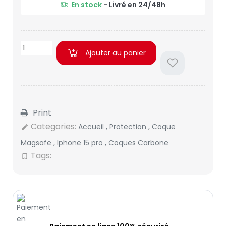
En stock
- Livré en 24/48h
Ajouter au panier
Print
Categories:
Accueil
,
Protection
,
Coque
edit
Magsafe
,
Iphone 15 pro
,
Coques Carbone
Tags:
bookmark_border