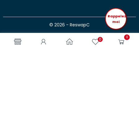
Rappelez
moi
© 2026 - ReswapC
0
0