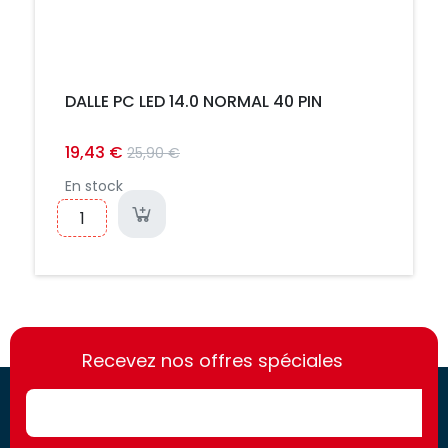
DALLE PC LED 14.0 NORMAL 40 PIN
19,43 €
25,90 €
En stock
https://france-
https://france-
access.fr
Recevez nos offres spéciales
access.fr