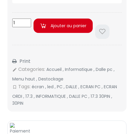
Ajouter au panier
Print
Categories:
Accueil
,
Informatique
,
Dalle pc
,
edit
Menu haut
,
Destockage
Tags:
écran
,
led
,
PC
,
DALLE
,
ECRAN PC
,
ECRAN
bookmark_border
ORDI
,
17.3
,
INFORMATIQUE
,
DALLE PC
,
17.3 30PIN
,
30PIN