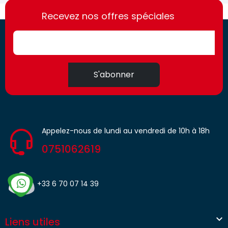
https://france-
https://france-
access.fr
Recevez nos offres spéciales
access.fr
S'abonner
Appelez-nous de lundi au vendredi de 10h à 18h
0751062619
+33 6 70 07 14 39

Liens utiles