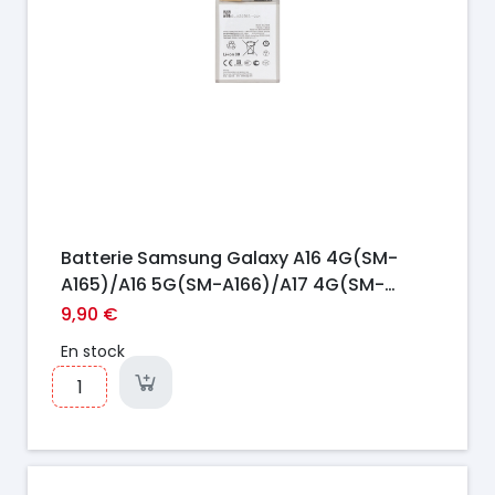
Batterie Samsung Galaxy A16 4G(SM-
A165)/A16 5G(SM-A166)/A17 4G(SM-
A175)/A17 5G(SM-A176)/A26 5G(SM-
9,90 €
A266)(EB-BA166ASE) 5000mAh
En stock