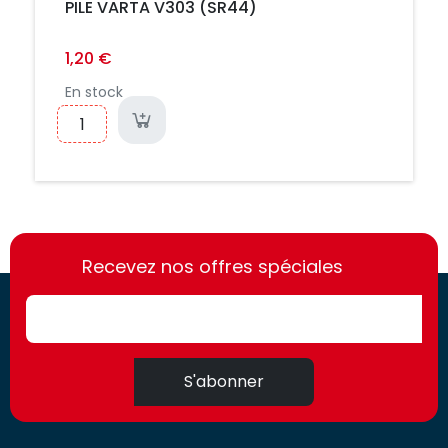
PILE VARTA V303 (SR44)
1,20 €
En stock
https://france-
https://france-
access.fr
Recevez nos offres spéciales
access.fr
S'abonner