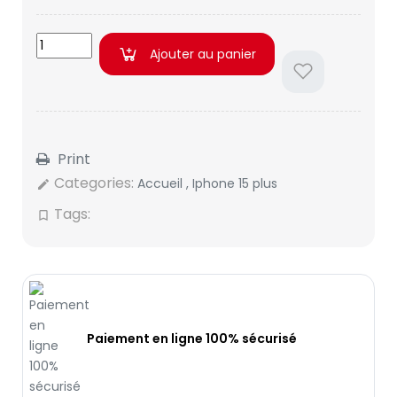
Ajouter au panier
Print
Categories:
Accueil
,
Iphone 15 plus
edit
Tags:
bookmark_border
Paiement en ligne 100% sécurisé