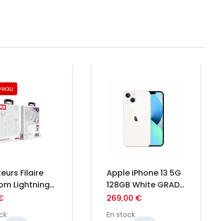
Prix
veau
eurs Filaire
Apple iPhone 13 5G
ghtning
128GB White GRADE
 Microphone -
A/B
€
269,00 €
téréo HD pour
ck
En stock
ne