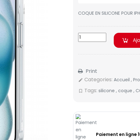
COQUE EN SILICONE POUR IPH
Aj
Print
Categories:
Accueil
,
Pr
edit
Tags:
silicone
,
coque
,
C
bookmark_border
Paiement en ligne 