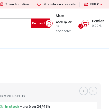
Store Location
Ma liste de souhaits
EUR €
Mon
Panier
compte
Rechercher
0.00 €
0
Se
connecter
ILICONEIP15PLUS
En stock
- Livré en 24/48h