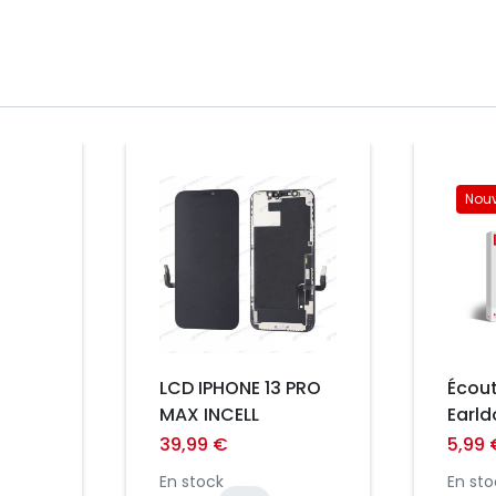
Prix
Nou
Prix
LCD IPHONE 13 PRO
Écout
MAX INCELL
Earldom Li
PLUS
avec
39,99 €
5,99 
NG
Son S
En stock
En sto
iPho