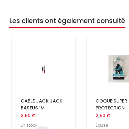
Les clients ont également consulté
Prix
Prix
CABLE JACK JACK
COQUE SUPER
BASEUS 1M
PROTECTION
ROUGE/NOIR M30
SAMSUNG S21 
3,50 €
2,50 €
ATOUCHBO KI
En stock
Épuisé
KONG