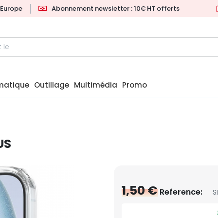
l'Europe
Abonnement newsletter : 10€ HT offerts
matique
Outillage
Multimédia
Promo
US
1,50 €
Reference:
S