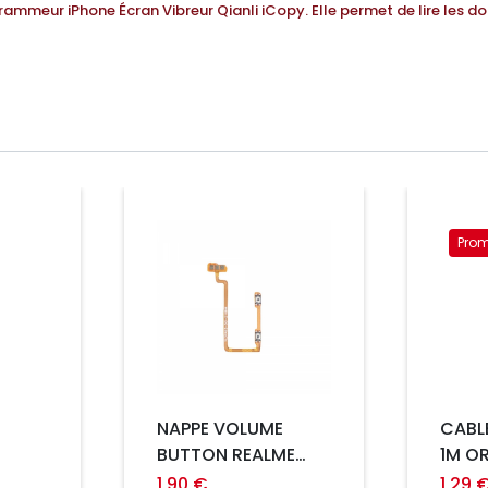
rammeur iPhone Écran Vibreur Qianli iCopy.
Elle permet de lire les 
Prix
Prom
Prix
NAPPE VOLUME
CABL
BUTTON REALME
1M OR
FIND X5 LITE 5G
SAMS
1,90 €
1,29 