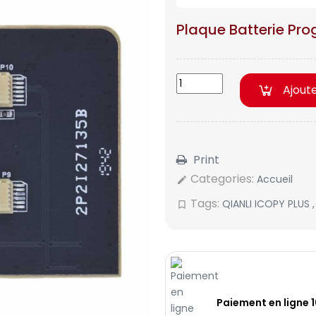
Plaque Batterie Pro
Ajout
Print
Categories:
Accueil
edit
Tags:
QIANLI ICOPY PLUS
bookmark_border
Paiement en ligne 