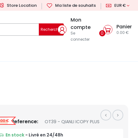
Store Location
Ma liste de souhaits
EUR €
Mon
Panier
compte
Rechercher
0.00 €
0
Se
connecter
,00 €
Reference:
OT39 - QIANLI ICOPY PLUS
En stock
- Livré en 24/48h