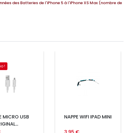
données des Batteries de l'iPhone 5 à l'iPhone XS Max (nombre de
Prix
o !
E MICRO USB
NAPPE WIFI IPAD MINI
IGINAL
UNG EP-
€
3,95 €