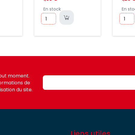
NG
DG9
En stock
En sto
tout moment.
formations de
sation du site.
Liens utiles