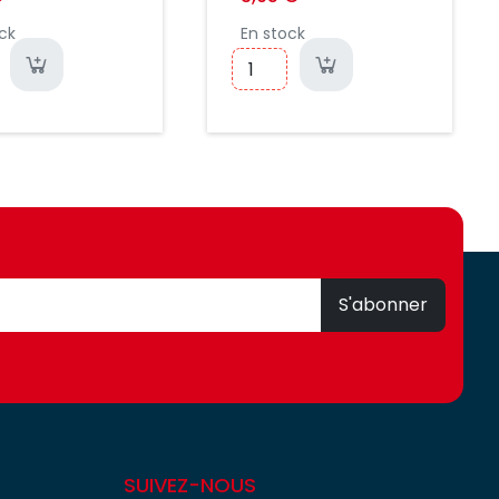
25UWE
ck
En stock
S'abonner
SUIVEZ-NOUS