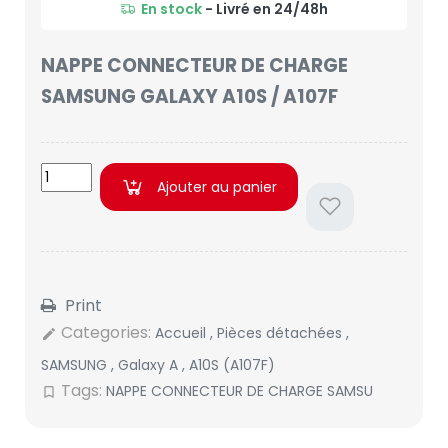
En stock
- Livré en 24/48h
NAPPE CONNECTEUR DE CHARGE
SAMSUNG GALAXY A10S / A107F
Ajouter au panier
Print
Categories:
Accueil
,
Pièces détachées
,
edit
SAMSUNG
,
Galaxy A
,
A10S (A107F)
Tags:
NAPPE CONNECTEUR DE CHARGE SAMSU
bookmark_border