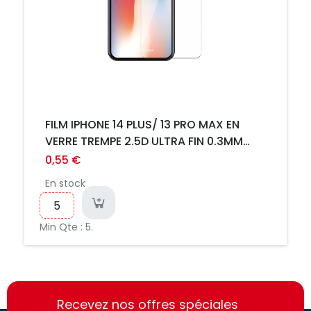
FILM IPHONE 14 PLUS/ 13 PRO MAX EN
VERRE TREMPE 2.5D ULTRA FIN 0.3MM
INCASSABLE
0,55 €
En stock
Min Qte : 5.
https://france-
https://france-
access.fr
Recevez nos offres spéciales