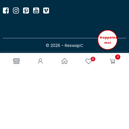
Rappelez
moi
© 2026 - ReswapC
0
0