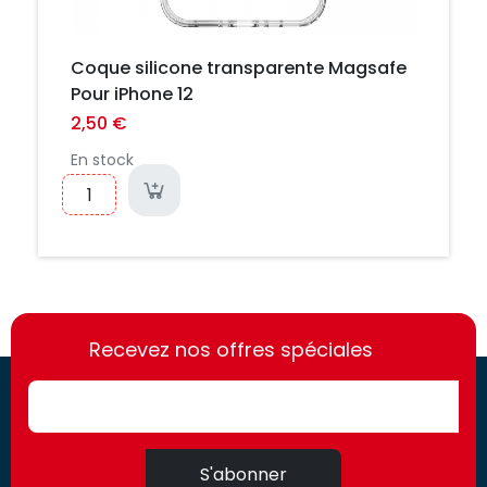
Coque silicone transparente Magsafe
Pour iPhone 12
2,50 €
En stock
https://france-
https://france-
access.fr
Recevez nos offres spéciales
access.fr
S'abonner