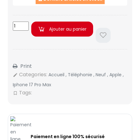
Ajouter au panier
Print
Categories:
Accueil
,
Téléphonie
,
Neuf
,
Apple
,
edit
Iphone 17 Pro Max
Tags:
bookmark_border
Paiement en ligne 100% sécurisé