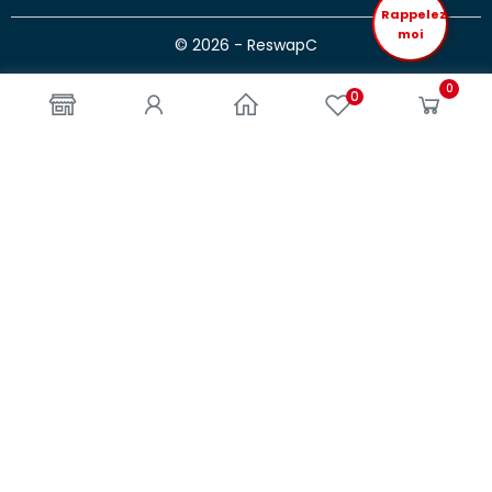
Rappelez
moi
© 2026 - ReswapC
0
0