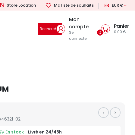
Store Location
Ma liste de souhaits
EUR €
Mon
Panier
compte
Rechercher
0.00 €
0
Se
connecter
IUM
A46321-02
En stock
- Livré en 24/48h