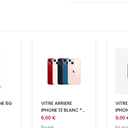
Prix
Prix
NE 6G
VITRE ARRIERE
VITRE
IPHONE 13 BLANC ***
IPHO
GRAND TROU ***
*** 
6,00 €
9,00 
***P
Épuisé
En sto