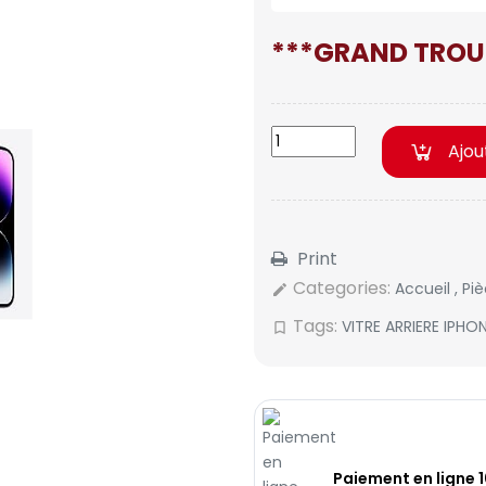
***GRAND TROU
Ajou
Print
Categories:
Accueil
,
Pi
edit
Tags:
VITRE ARRIERE IPHO
bookmark_border
Paiement en ligne 