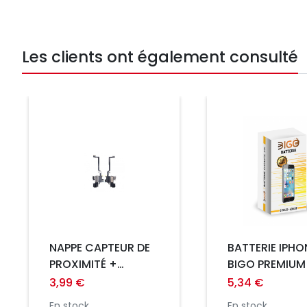
Les clients ont également consulté
Prix
Prix
NAPPE CAPTEUR DE
BATTERIE IPHO
PROXIMITÉ +
BIGO PREMIUM
SPEAKER IPHONE X
3,99 €
5,34 €
COMPATIBLE
En stock
En stock