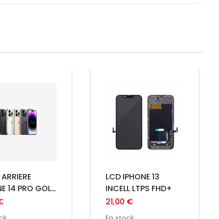
Prix
 ARRIERE
LCD IPHONE 13
NE 14 PRO GOLD
INCELL LTPS FHD+
GRAND TROU
€
21,00 €
REMIUM
ck
En stock