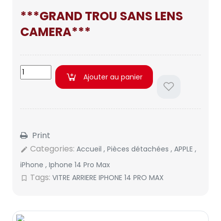
***GRAND TROU SANS LENS
CAMERA***
Ajouter au panier
Print
Categories:
Accueil
,
Pièces détachées
,
APPLE
,
edit
iPhone
,
Iphone 14 Pro Max
Tags:
VITRE ARRIERE IPHONE 14 PRO MAX
bookmark_border