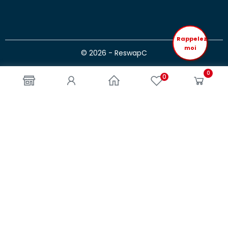
Rappelez
moi
© 2026 - ReswapC
0
0