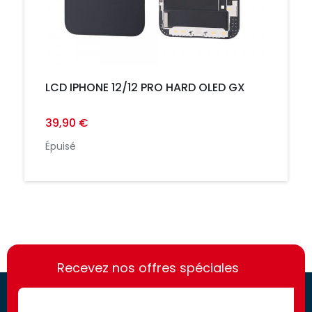
LCD IPHONE 12/12 PRO HARD OLED GX
39,90 €
Épuisé
https://france-
https://france-
access.fr
Recevez nos offres spéciales
access.fr