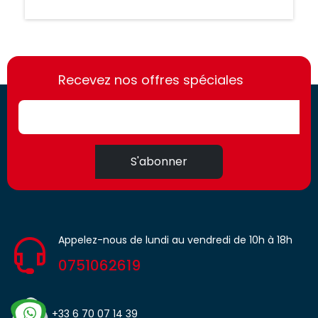
https://france-
https://france-
access.fr
Recevez nos offres spéciales
access.fr
S'abonner
Appelez-nous de lundi au vendredi de 10h à 18h
0751062619
+33 6 70 07 14 39