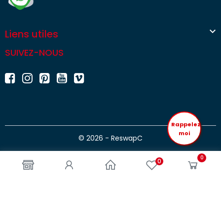

Liens utiles
SUIVEZ-NOUS
Rappelez
moi
© 2026 - ReswapC
0
0