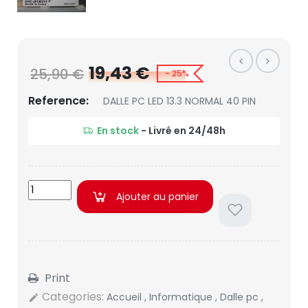
19,43 €
25,90 €
- 25%
Reference:
DALLE PC LED 13.3 NORMAL 40 PIN
En stock
- Livré en 24/48h
Ajouter au panier
Print
Categories:
Accueil
,
Informatique
,
Dalle pc
,
edit