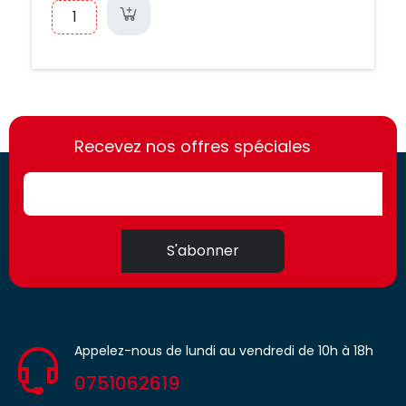
https://france-
https://france-
access.fr
Recevez nos offres spéciales
access.fr
S'abonner
Appelez-nous de lundi au vendredi de 10h à 18h
0751062619