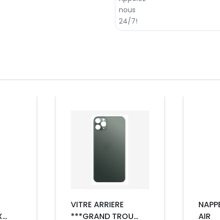
Prix
Prix
VITRE ARRIERE
NAPP
X
***GRAND TROU
AIR