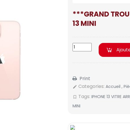
***GRAND TROU
13 MINI
Ajout
Print
Categories:
Accueil
,
Pi
edit
Tags:
IPHONE 13 VITRE AR
bookmark_border
MINI