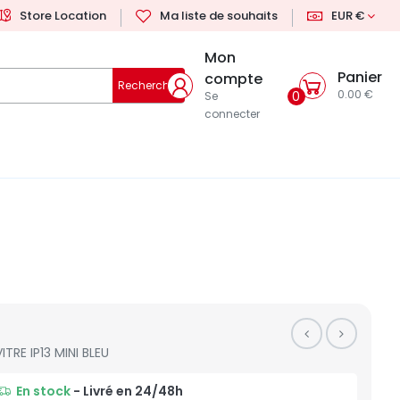
Store Location
Ma liste de souhaits
EUR €
Mon
Panier
compte
Rechercher
0.00 €
0
Se
connecter
VITRE IP13 MINI BLEU
En stock
- Livré en 24/48h