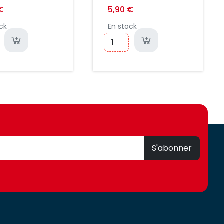
CARBONE NOIR
€
5,90 €
ck
En stock
S'abonner